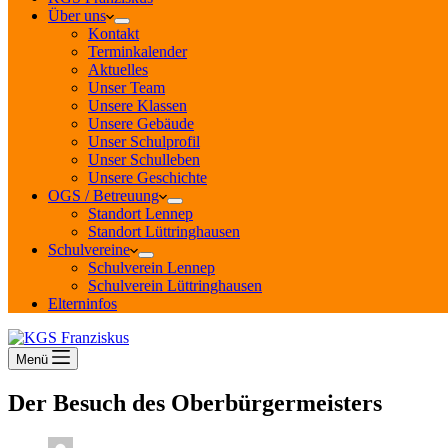
Über uns
Kontakt
Terminkalender
Aktuelles
Unser Team
Unsere Klassen
Unsere Gebäude
Unser Schulprofil
Unser Schulleben
Unsere Geschichte
OGS / Betreuung
Standort Lennep
Standort Lüttringhausen
Schulvereine
Schulverein Lennep
Schulverein Lüttringhausen
Elterninfos
Menü
Der Besuch des Oberbürgermeisters