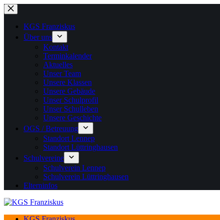
Zum
Inhalt
springen
KGS Franziskus
Über uns
Kontakt
Terminkalender
Aktuelles
Unser Team
Unsere Klassen
Unsere Gebäude
Unser Schulprofil
Unser Schulleben
Unsere Geschichte
OGS / Betreuung
Standort Lennep
Standort Lüttringhausen
Schulvereine
Schulverein Lennep
Schulverein Lüttringhausen
Elterninfos
KGS Franziskus