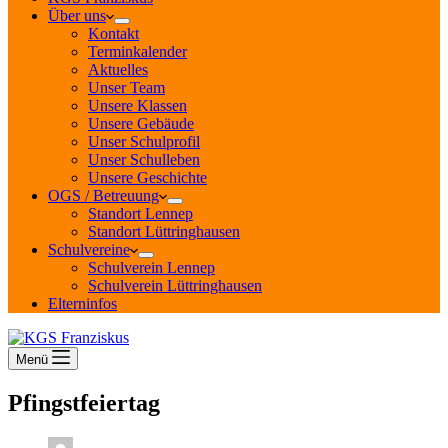
Über uns
Kontakt
Terminkalender
Aktuelles
Unser Team
Unsere Klassen
Unsere Gebäude
Unser Schulprofil
Unser Schulleben
Unsere Geschichte
OGS / Betreuung
Standort Lennep
Standort Lüttringhausen
Schulvereine
Schulverein Lennep
Schulverein Lüttringhausen
Elterninfos
Menü
Pfingstfeiertag