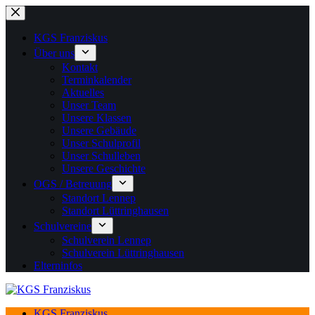
Zum
Inhalt
springen
KGS Franziskus
Über uns
Kontakt
Terminkalender
Aktuelles
Unser Team
Unsere Klassen
Unsere Gebäude
Unser Schulprofil
Unser Schulleben
Unsere Geschichte
OGS / Betreuung
Standort Lennep
Standort Lüttringhausen
Schulvereine
Schulverein Lennep
Schulverein Lüttringhausen
Elterninfos
KGS Franziskus