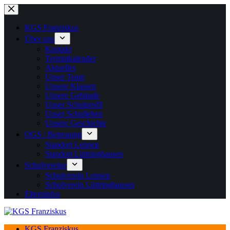
Zum
Inhalt
springen
KGS Franziskus
Über uns
Kontakt
Terminkalender
Aktuelles
Unser Team
Unsere Klassen
Unsere Gebäude
Unser Schulprofil
Unser Schulleben
Unsere Geschichte
OGS / Betreuung
Standort Lennep
Standort Lüttringhausen
Schulvereine
Schulverein Lennep
Schulverein Lüttringhausen
Elterninfos
KGS Franziskus