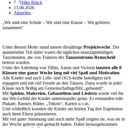
Silke Brück
13.06.2026
Aktuelles
„Wir sind eine Schule – Wir sind eine Klasse – Wir gehören
zusammen“
Unter diesem Motto stand unsere diesjährige
Projektwoche
. Der
spannendste Teil dabei waren die täglichen neunzigminütigen
Tanzstunden, die von Trainern des
Tanzzentrums Remscheid
betreut wurden.
Unter der Anleitung von Tillim, Aaron und Victoria
tanzten alle 8
Klassen eine ganze Woche lang
mit viel Spaß und Motivation
.
Alle Kinder und auch Lehr- und OGS-kräfte beteiligten sich
engagiert und mit viel Freude an den Tänzen. Dazu wurde in jeder
Klasse noch fleißig am Gemeinschaftsgefühl „gebastelt“.
Mit
Spielen, Malereien, Gebasteltem und Liedern
wurde viel für
das Wir-Gefühl der Kinder untereinander getan. Es entstanden tolle
Plakate, Banner, Bilder, „Trikots“, Karten u.v.m.
Und schließlich konnten die Kinder am letzten Tag ihre Ergebnisse
auch ihren Eltern präsentieren.
Mit viel guter Stimmung und noch mehr Spaß zeigten sie, was sie in
der Woche gelernt und gemacht hatten. Dabei herausgekommen